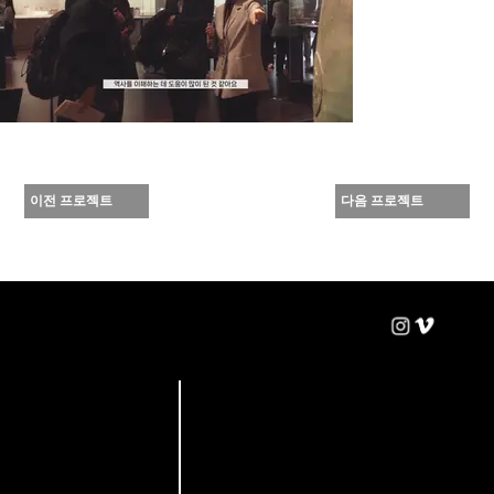
이전 프로젝트
다음 프로젝트
win-win
BRN : 124-51-78602
B1, 16, Yeongdeungpo-ro 86ga-gil,
Yeongdeungpo-gu, Seoul, Republic of Korea
Pictures
sanyogi@winpic.co.kr
윈윈픽쳐스
02-780-7806
© 2025 by win-win Pictures.