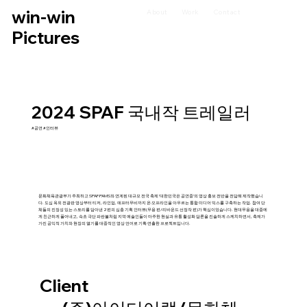
win-win
About
Work
Contact
Pictures
2024 SPAF 국내작 트레일러
#공연 #인터뷰
문화체육관광부가 주최하고 SPAF·PAMS와 연계된 대규모 전국 축제 ‘대한민국은 공연중’의 영상 홍보 전반을 전담해 제작했습니
다. 도심 옥외 전광판 영상부터 티저, 라인업, 애프터무비까지 온·오프라인을 아우르는 통합 미디어 믹스를 구축하는 작업. 참여 단
체들의 진정성 있는 스토리를 담아낸 2편의 심층 기획 인터뷰(무용 편/리바운드 선정작 편)가 핵심이었습니다. 현대무용을 대중에
게 친근하게 풀어내고, 속초 극단 파란불처럼 지역 예술인들이 마주한 현실과 유통 활성화 담론을 진솔하게 스케치하면서, 축제가
가진 공익적 가치와 현장의 열기를 대중적인 영상 언어로 기획·연출한 프로젝트입니다.
Client