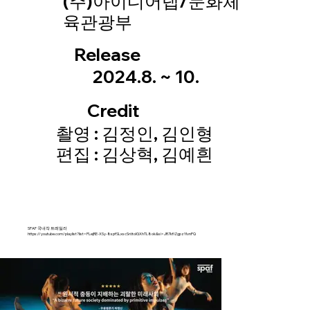
(주)아이디어랩/문화체
육관광부
Release
2024.8. ~ 10.
Credit
촬영 : 김정인, 김인형
편집 : 김상혁, 김예흰
SPAF 국내작 트레일러
https://youtube.com/playlist?list=PLejRE-XSy-8spfSLxscSr6toIGXhTL8ok&si=JR7kflZgpzYIvnPQ