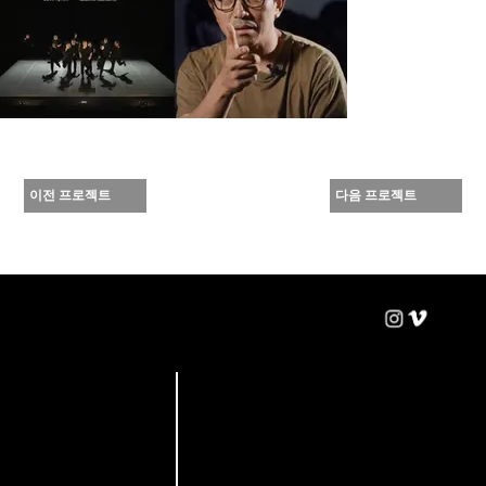
이전 프로젝트
다음 프로젝트
win-win
BRN : 124-51-78602
B1, 16, Yeongdeungpo-ro 86ga-gil,
Yeongdeungpo-gu, Seoul, Republic of Korea
Pictures
sanyogi@winpic.co.kr
윈윈픽쳐스
02-780-7806
© 2025 by win-win Pictures.