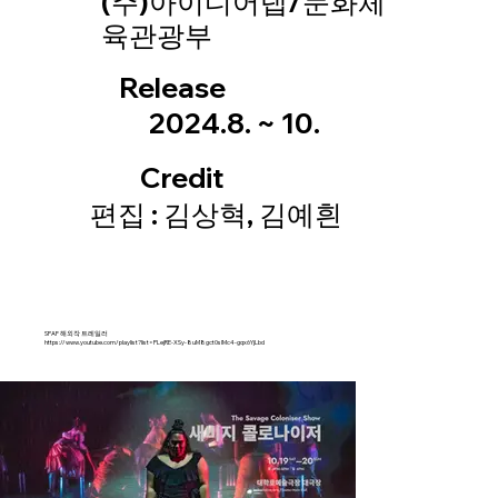
(주)아이디어랩/문화체
육관광부
Release
2024.8. ~ 10.
Credit
편집 : 김상혁, 김예흰
SPAF 해외작 트레일러
https://www.youtube.com/playlist?list=PLejRE-XSy-8uM8gct0sIMc4-gqx6YjLbd