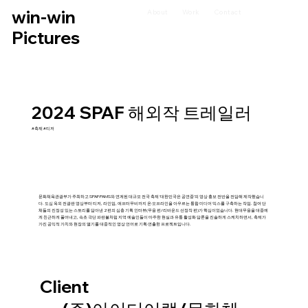
win-win
About
Work
Contact
Pictures
2024 SPAF 해외작 트레일러
#축제 #티저
문화체육관광부가 주최하고 SPAF·PAMS와 연계된 대규모 전국 축제 ‘대한민국은 공연중’의 영상 홍보 전반을 전담해 제작했습니
다. 도심 옥외 전광판 영상부터 티저, 라인업, 애프터무비까지 온·오프라인을 아우르는 통합 미디어 믹스를 구축하는 작업. 참여 단
체들의 진정성 있는 스토리를 담아낸 2편의 심층 기획 인터뷰(무용 편/리바운드 선정작 편)가 핵심이었습니다. 현대무용을 대중에
게 친근하게 풀어내고, 속초 극단 파란불처럼 지역 예술인들이 마주한 현실과 유통 활성화 담론을 진솔하게 스케치하면서, 축제가
가진 공익적 가치와 현장의 열기를 대중적인 영상 언어로 기획·연출한 프로젝트입니다.
Client