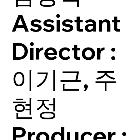
Assistant
Director :
이기근, 주
현정
Producer :