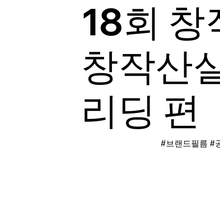
18회 창
창작산실
리딩 편
#브랜드필름 #