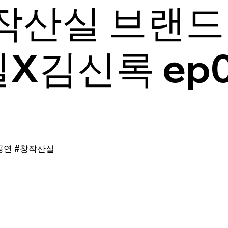
작산실 브랜드 
X김신록 ep0
공연 #창작산실