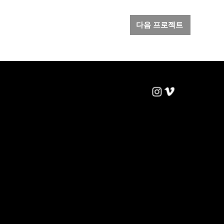
다음 프로젝트