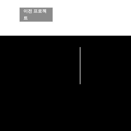
이전 프로젝
트
win-
BRN : 124-51-7
B1, 16, Yeongd
Yeongdeungpo-g
win
Korea
sanyogi@winpic
Pictur
02-780-7806
© 2025 by win-w