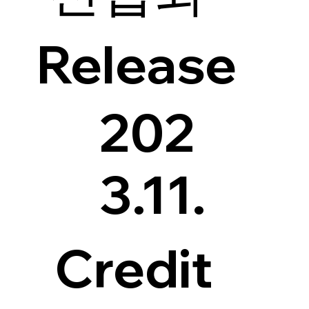
Release
202
3.11.
Credit