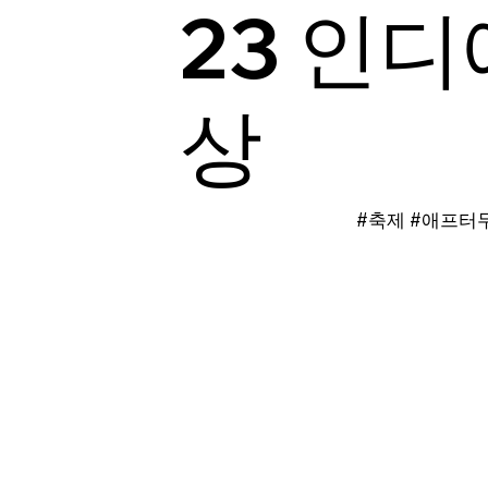
23 인
상
#축제 #애프터