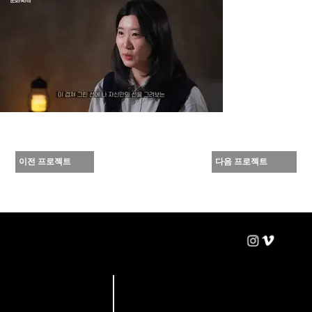
이전 프로젝트
다음 프로젝트
win-win
BRN : 124-51-78602
B1, 16, Yeongdeungpo-ro 86ga-gil,
Yeongdeungpo-gu, Seoul, Republic of Korea
Pictures
sanyogi@winpic.co.kr
02-780-7806